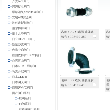
丹麦AVK阀门
阿姆斯壮阀门
耀希达凯Yoshitake阀门
艾瑞ARI安全阀
埃科诺斯托阀门
伯尔梅特阀门
名称：
JGD-B型双球体螺…
名
日本北泽阀门
编号：
102419-352
编
日立HITACHI阀门
斯派莎克阀门
台湾中鼎阀门
德国依博罗EBRO阀门
台湾富山阀门
日本KTM三通球阀
马克丹尼阀门
日本OKM阀门
名称：
JGD型可曲挠橡胶…
名
日本阀天阀门
进
编号：
104112-415
西班牙VYC阀门
编
国产阀门系列
蝶阀系列
球阀系列
视镜阀阀门系列