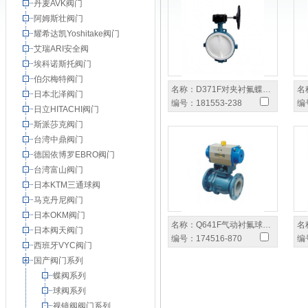
丹麦AVK阀门
阿姆斯壮阀门
耀希达凯Yoshitake阀门
艾瑞ARI安全阀
埃科诺斯托阀门
伯尔梅特阀门
名称：
D371F对夹衬氟蝶…
名
日本北泽阀门
编号：
181553-238
编
日立HITACHI阀门
斯派莎克阀门
台湾中鼎阀门
德国依博罗EBRO阀门
台湾富山阀门
日本KTM三通球阀
马克丹尼阀门
日本OKM阀门
名称：
Q641F气动衬氟球…
名
日本阀天阀门
编号：
174516-870
编
西班牙VYC阀门
国产阀门系列
蝶阀系列
球阀系列
视镜阀阀门系列