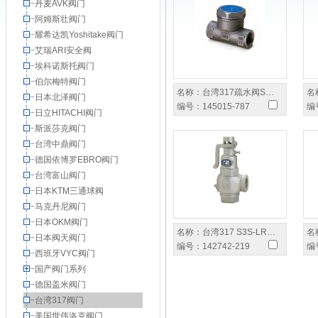
丹麦AVK阀门
阿姆斯壮阀门
耀希达凯Yoshitake阀门
艾瑞ARI安全阀
埃科诺斯托阀门
伯尔梅特阀门
名称：
台湾317疏水阀S…
名
日本北泽阀门
编号：
145015-787
编
日立HITACHI阀门
斯派莎克阀门
台湾中鼎阀门
德国依博罗EBRO阀门
台湾富山阀门
日本KTM三通球阀
马克丹尼阀门
日本OKM阀门
名称：
台湾317 S3S-LR…
名
日本阀天阀门
编号：
142742-219
编
西班牙VYC阀门
国产阀门系列
德国盖米阀门
台湾317阀门
美国世伟洛克阀门